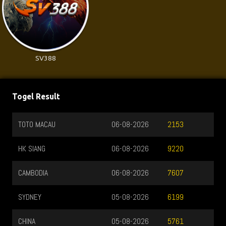
SV388
Togel Result
TOTO MACAU
06-08-2026
2153
HK SIANG
06-08-2026
9220
CAMBODIA
06-08-2026
7607
SYDNEY
05-08-2026
6199
CHINA
05-08-2026
5761