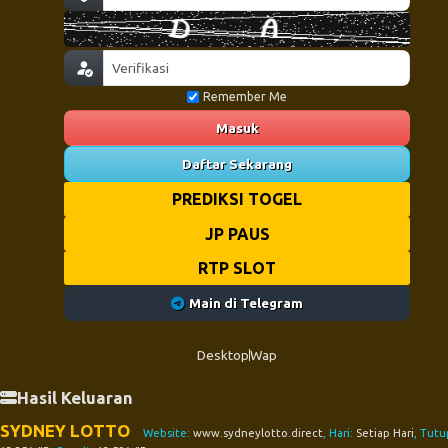
Remember Me
Masuk
Daftar Sekarang
PREDIKSI TOGEL
JP PAUS
RTP SLOT
Main di Telegram
Desktop
Wap
Hasil Keluaran
SYDNEY LOTTO
Website:
www.sydneylotto.direct
, Hari:
Setiap Hari
, Tutu