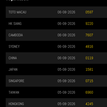
TOTO MACAU
06-08-2026
0597
HK SIANG
06-08-2026
9220
CAMBODIA
06-08-2026
7607
SYDNEY
06-08-2026
4816
CHINA
06-08-2026
0119
JAPAN
05-08-2026
1581
SINGAPORE
05-08-2026
0715
TAIWAN
05-08-2026
6960
HONGKONG
05-08-2026
4245