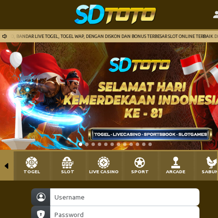
O, BANDAR LIVE TOGEL, TOGEL WAP, DENGAN DISKON DAN BONUS TERBESAR SLOT ONLINE TERBAIK DI IND
TOGEL
SLOT
LIVE CASINO
SPORT
ARCADE
SABU