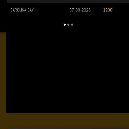
CAROLINA DAY
07-08-2026
1200