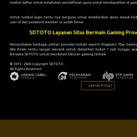
tombol daftar untuk melakukan pendaftaran guna untuk mendapatkan id gami
Untuk tombol login tentu nya berguna untuk memberikan akses masuk ke
user id dan password member isi sudah benar.
SDTOTO Layanan Situs Bermain Gaming Prov
Menyediakan berbagai pilihan provider terbaik seperti Pragmatic Play Gaming
Wla Resmi tentu sangat menarik untuk dimainkan bukan ? Jadi tunggu apa 
Bersama SDTOTO untuk menikmati hiburan gaming terbaik.
© 2015 - 2026 Copyright SDTOTO.
All Rights Reserved.
LAPOR PUSAT