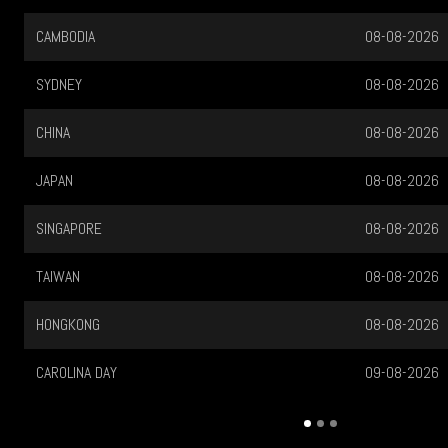
OREGON
09-08-2026
MOROCCO
09-08-2026
GERMANY PLUS
09-08-2026
KENTUCKY MID
09-08-2026
TENNESSE MID
09-08-2026
FLORIDA MID
09-08-2026
VIRGINIA DAY
09-08-2026
WEST VIRGINIA
09-08-2026