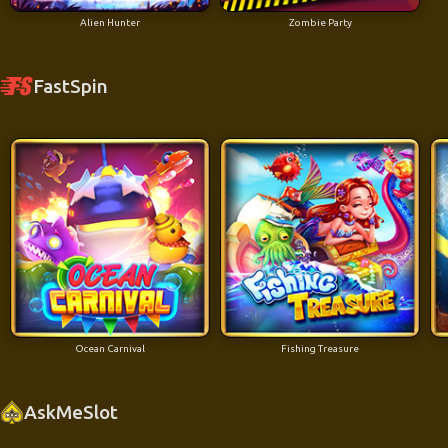
Alien Hunter
Zombie Party
FastSpin
Ocean Carnival
Fishing Treasure
AskMeSlot