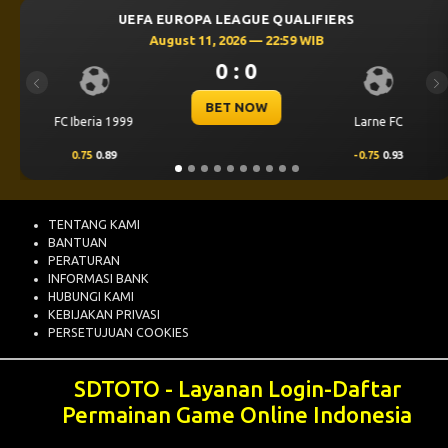
E QUALIFIERS
UEFA CHAMPIONS LEAGU
— 22:59 WIB
August 11, 2026 — 
0 : 0
Previous
Ne
OW
BET NOW
Larne FC
Bodo Glimt
-0.75
0.93
0.75
0.77
TENTANG KAMI
BANTUAN
PERATURAN
INFORMASI BANK
HUBUNGI KAMI
KEBIJAKAN PRIVASI
PERSETUJUAN COOKIES
SDTOTO - Layanan Login-Daftar
Permainan Game Online Indonesia