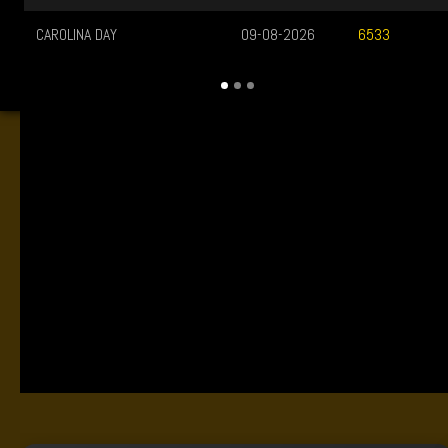
CAROLINA DAY
09-08-2026
6533