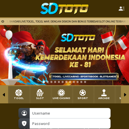
, BANDAR LIVE TOGEL, TOGEL WAP, DENGAN DISKON DAN BONUS TERBESAR SLOT ONLINE TERBAIK DI INDO
TOGEL
SLOT
LIVE CASINO
SPORT
ARCADE
SABU